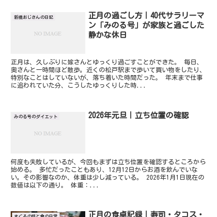
正月の過ごし方｜40代サラリーマ
新橋おじさんの日記
ン「みのる号」が家族と過ごした
静かな休日
正月は、久しぶりに嫁さんとゆっくり過ごすことができた。 毎日、
奥さんと一時間ほど散歩。近くの松戸駅まで歩いて買い物をしたり、
特別なことはしていないが、落ち着いた時間だった。 年末まで仕事
に追われていた分、こうしたゆっくりした時...
2026年元旦｜立ち位置の確認
みのる号のダイエット
何度も失敗しているが、今回もまずは立ち位置を確認するところから
始める。 多忙だったこともあり、12月12日からお酒を飲んでいな
い。その影響なのか、体重は少し減っている。 2026年1月1日現在の
数値は以下の通り。 体重：...
正月の食卓記録｜寿司・タコス・
まぐろの話と食の日常