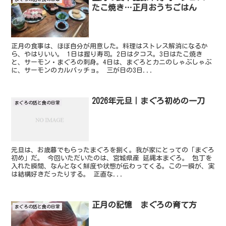
たこ焼き…正月おうちごはん
正月の食事は、ほぼ自分が用意した。料理はストレス解消になるか
ら、やはりいい。 1日は握り寿司。2日はタコス。3日はたこ焼き
と、サーモン・まぐろの刺身。4日は、まぐろとカニのしゃぶしゃぶ
に、サーモンのカルパッチョ。 三が日の3日...
2026年元旦｜まぐろ初めの一刀
まぐろの話と食の日常
元旦は、お歳暮でもらったまぐろを捌く。我が家にとっての「まぐろ
初め」だ。 今回いただいたのは、宮城県産 延縄本まぐろ。 包丁を
入れた瞬間、なんとなく鮮度や状態が伝わってくる。この一瞬が、実
は結構好きだったりする。 正直な...
正月の記憶 まぐろの育て方
まぐろの話と食の日常